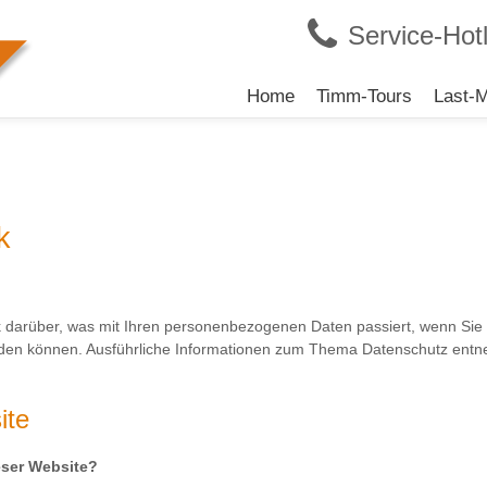
Service-Hotl
Navigation
Home
Timm-Tours
Last-M
überspringen
k
ck darüber, was mit Ihren personenbezogenen Daten passiert, wenn 
 werden können. Ausführliche Informationen zum Thema Datenschutz ent
ite
ieser Website?