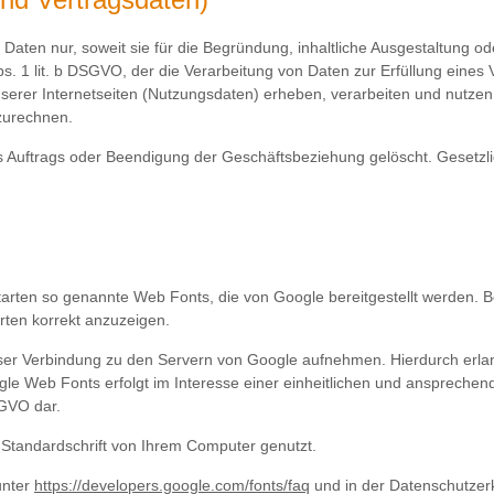
en nur, soweit sie für die Begründung, inhaltliche Ausgestaltung ode
bs. 1 lit. b DSGVO, der die Verarbeitung von Daten zur Erfüllung eine
er Internetseiten (Nutzungsdaten) erheben, verarbeiten und nutzen wir
zurechnen.
ftrags oder Beendigung der Geschäftsbeziehung gelöscht. Gesetzlic
ftarten so genannte Web Fonts, die von Google bereitgestellt werden. Bei
rten korrekt anzuzeigen.
 Verbindung zu den Servern von Google aufnehmen. Hierdurch erlangt
e Web Fonts erfolgt im Interesse einer einheitlichen und ansprechende
SGVO dar.
e Standardschrift von Ihrem Computer genutzt.
unter
https://developers.google.com/fonts/faq
und in der Datenschutzer