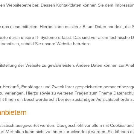
h den Websitebetreiber. Dessen Kontaktdaten können Sie dem Impress
ns diese mitteilen. Hierbei kann es sich z.B. um Daten handeln, die S
e durch unsere IT-Systeme erfasst. Das sind vor allem technische Dat
utomatisch, sobald Sie unsere Website betreten.
eitstellung der Website zu gewährleisten. Andere Daten können zur An
̈ber Herkunft, Empfänger und Zweck Ihrer gespeicherten personenbezo
 zu verlangen. Hierzu sowie zu weiteren Fragen zum Thema Datenschutz
 Ihnen ein Beschwerderecht bei der zuständigen Aufsichtsbehörde z
anbietern
tatistisch ausgewertet werden. Das geschieht vor allem mit Cookies u
urf-Verhalten kann nicht zu Ihnen zurückverfolgt werden. Sie können 