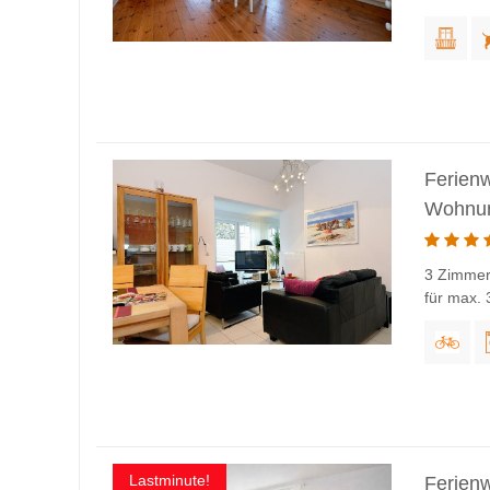
Ferien
Wohnun
3 Zimmer
für max.
Lastminute!
Ferien