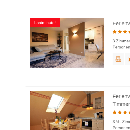
Lastminute!
Ferien
3 Zimmer
Persone
Ferien
Timmen
3 ½- Zim
Personen