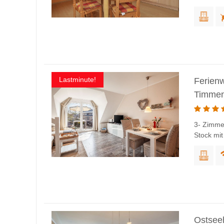
Lastminute!
Ferien
Timmen
3- Zimme
Stock mit
Ostsee