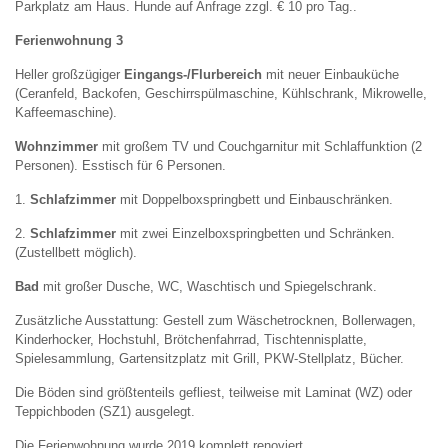
Parkplatz am Haus. Hunde auf Anfrage zzgl. € 10 pro Tag..
Ferienwohnung 3
Heller großzügiger
Eingangs-/Flurbereich
mit neuer Einbauküche
(Ceranfeld, Backofen, Geschirrspülmaschine, Kühlschrank, Mikrowelle,
Kaffeemaschine).
Wohnzimmer
mit großem TV und Couchgarnitur mit Schlaffunktion (2
Personen). Esstisch für 6 Personen.
1.
Schlafzimmer
mit Doppelboxspringbett und Einbauschränken.
2.
Schlafzimmer
mit zwei Einzelboxspringbetten und Schränken.
(Zustellbett möglich).
Bad
mit großer Dusche, WC, Waschtisch und Spiegelschrank.
Zusätzliche Ausstattung: Gestell zum Wäschetrocknen, Bollerwagen,
Kinderhocker, Hochstuhl, Brötchenfahrrad, Tischtennisplatte,
Spielesammlung, Gartensitzplatz mit Grill, PKW-Stellplatz, Bücher.
Die Böden sind größtenteils gefliest, teilweise mit Laminat (WZ) oder
Teppichboden (SZ1) ausgelegt.
Die Ferienwohnung wurde 2019 komplett renoviert.