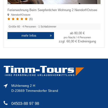
Ferienwohnung Beim Seepferdchen Wohnung 2 Niendorf/Ostsee
Niendorf/Ostsee
(6)
Größe
60
·
4
Personen ·
1
Schlafzimmer
ab 80,00 €
mehr Infos
pro Nacht / 4 Personen
zzgl.
60,00 €
Endreinigung
Mühlenweg 2 H
D-23669 Timmendorfer Strand
04503-88 97 98