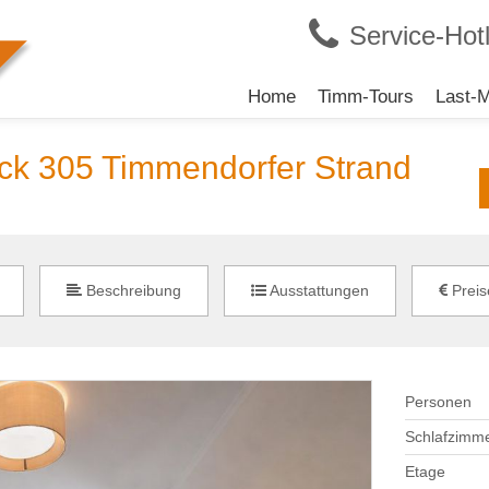
Service-Hotl
Navigation
Home
Timm-Tours
Last-M
überspringen
k 305 Timmendorfer Strand
Beschreibung
Ausstattungen
Preis
Personen
Schlafzimm
Etage