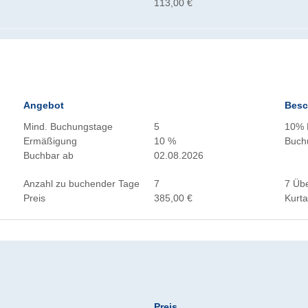
113,00 €
Angebot
Besc
Mind. Buchungstage
5
10% R
Ermäßigung
10 %
Buch
Buchbar ab
02.08.2026
Anzahl zu buchender Tage
7
7 Übe
Preis
385,00 €
Kurt
Preis