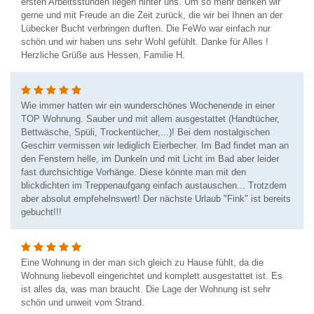
ersten Arbeitsstunden liegen hinter uns. Um so mehr denken wir
gerne und mit Freude an die Zeit zurück, die wir bei Ihnen an der
Lübecker Bucht verbringen durften. Die FeWo war einfach nur
schön und wir haben uns sehr Wohl gefühlt. Danke für Alles !
Herzliche Grüße aus Hessen, Familie H.
Wie immer hatten wir ein wunderschönes Wochenende in einer
TOP Wohnung. Sauber und mit allem ausgestattet (Handtücher,
Bettwäsche, Spüli, Trockentücher,...)! Bei dem nostalgischen
Geschirr vermissen wir lediglich Eierbecher. Im Bad findet man an
den Fenstern helle, im Dunkeln und mit Licht im Bad aber leider
fast durchsichtige Vorhänge. Diese könnte man mit den
blickdichten im Treppenaufgang einfach austauschen... Trotzdem
aber absolut empfehelnswert! Der nächste Urlaub "Fink" ist bereits
gebucht!!!
Eine Wohnung in der man sich gleich zu Hause fühlt, da die
Wohnung liebevoll eingerichtet und komplett ausgestattet ist. Es
ist alles da, was man braucht. Die Lage der Wohnung ist sehr
schön und unweit vom Strand.