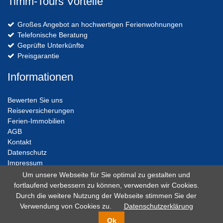
Timm-Tours Vorteile
Großes Angebot an hochwertigen Ferienwohnungen
Telefonische Beratung
Geprüfte Unterkünfte
Preisgarantie
Informationen
Bewerten Sie uns
Reiseversicherungen
Ferien-Immobilien
AGB
Kontakt
Datenschutz
Impressum
Um unsere Webseite für Sie optimal zu gestalten und
fortlaufend verbessern zu können, verwenden wir Cookies.
Durch die weitere Nutzung der Webseite stimmen Sie der
Verwendung von Cookies zu.
Datenschutzerklärung
© 2010 - 2026 Timm-Tours ist eine geschützte Marke des ABK-
Ok
Büroservice Timmendorfer Strand ·
MWFewoManager