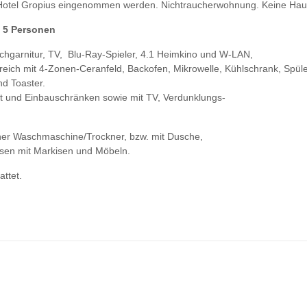
Hotel Gropius eingenommen werden. Nichtraucherwohnung. Keine Haus
. 5 Personen
garnitur, TV, Blu-Ray-Spieler, 4.1 Heimkino und W-LAN,
eich mit 4-Zonen-Ceranfeld, Backofen, Mikrowelle, Kühlschrank, Spüle
d Toaster.
tt und Einbauschränken sowie mit TV, Verdunklungs-
r Waschmaschine/Trockner, bzw. mit Dusche,
sen mit Markisen und Möbeln.
ttet.