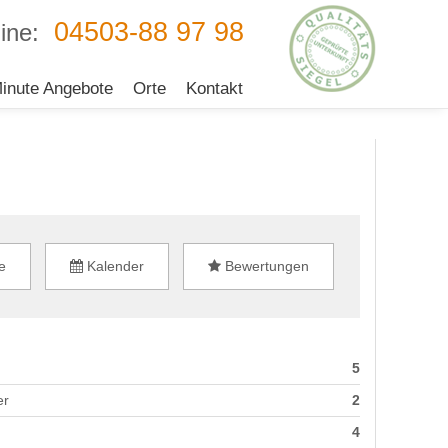
04503-88 97 98
ine:
inute Angebote
Orte
Kontakt
e
Kalender
Bewertungen
5
er
2
4