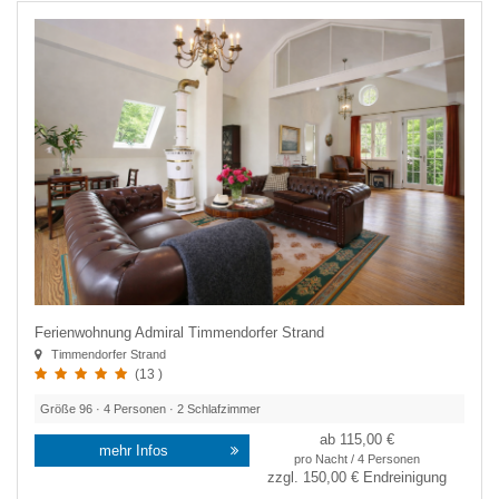
Ferienwohnung Admiral Timmendorfer Strand
Timmendorfer Strand
(13 )
Größe
96
·
4
Personen ·
2
Schlafzimmer
ab 115,00 €
mehr Infos
pro Nacht / 4 Personen
zzgl.
150,00 €
Endreinigung