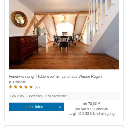
Ferienwohnung "Hiddensee" im Landhaus Wusse Rügen
Ummanz
(2 )
Größe
85
·
6
Personen ·
3
Schlafzimmer
ab 70,00 €
mehr Infos
pro Nacht / 6 Personen
zzgl.
110,00 €
Endreinigung